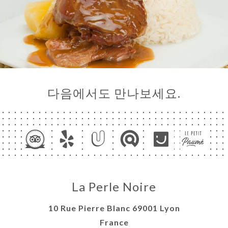
다음에서도 만나보세요.
약
기
러
뷰
La Perle Noire
뉴
락
10 Rue Pierre Blanc 69001 Lyon
France